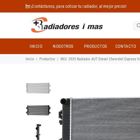
¡Contáctanos, para cotizar tu radiador, al mejor precio!
INICIO
NOSOTROS
PRODUCTOS
CONTACTO
Inicio
Productos
SKU: 2935 Radiador AUT Diesel Chevrolet Express 