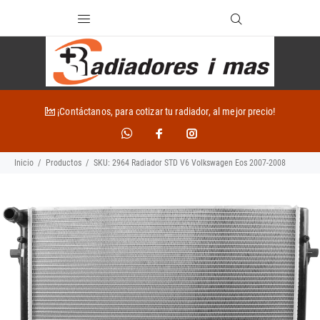
¡Contáctanos, para cotizar tu radiador, al mejor precio!
Inicio
Productos
SKU: 2964 Radiador STD V6 Volkswagen Eos 2007-2008