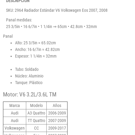
DESCRIPCIÓN
SKU: 2964 Radiador Estándar V6 Volkswagen Eos 2007, 2008
Panal medidas:
25 3/5in • 16 6/7in • 1 1/4in ⇒ 65cm • 42.8cm • 32mm
Panal
Alto: 25 3/5in ≈ 65.02cm
Ancho: 16 6/7in ≈ 42.82cm
Espesor: 1 1/4in ≈ 32mm
Tubo: Soldado
Núcleo: Aluminio
Tanque: Plástico
Motor: V6 3.2L/3.6L TM
Marca
Modelo
Años
Audi
A3 Quattro
2006-2009
Audi
TT Quattro
2007-2009
Volkswagen
CC
2009-2017