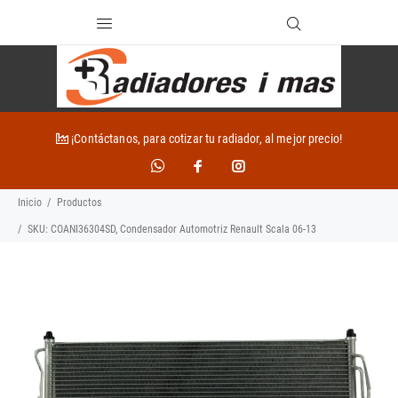
¡Contáctanos, para cotizar tu radiador, al mejor precio!
Inicio
Productos
SKU: COANI36304SD, Condensador Automotriz Renault Scala 06-13