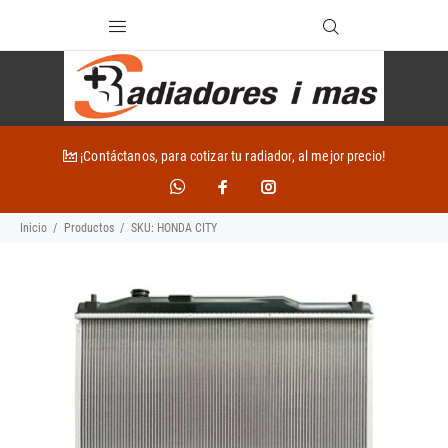
¡Contáctanos, para cotizar tu radiador, al mejor precio!
Inicio
Productos
SKU: HONDA CITY